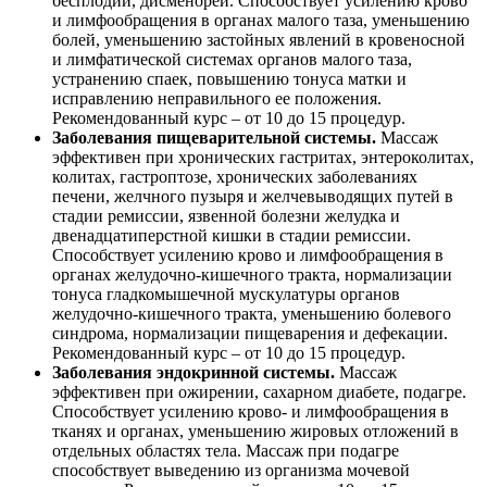
бесплодии, дисменореи. Способствует усилению крово
и лимфообращения в органах малого таза, уменьшению
болей, уменьшению застойных явлений в кровеносной
и лимфатической системах органов малого таза,
устранению спаек, повышению тонуса матки и
исправлению неправильного ее положения.
Рекомендованный курс – от 10 до 15 процедур.
Заболевания пищеварительной системы.
Массаж
эффективен при хронических гастритах, энтероколитах,
колитах, гастроптозе, хронических заболеваниях
печени, желчного пузыря и желчевыводящих путей в
стадии ремиссии, язвенной болезни желудка и
двенадцатиперстной кишки в стадии ремиссии.
Способствует усилению крово и лимфообращения в
органах желудочно-кишечного тракта, нормализации
тонуса гладкомышечной мускулатуры органов
желудочно-кишечного тракта, уменьшению болевого
синдрома, нормализации пищеварения и дефекации.
Рекомендованный курс – от 10 до 15 процедур.
Заболевания эндокринной системы.
Массаж
эффективен при ожирении, сахарном диабете, подагре.
Способствует усилению крово- и лимфообращения в
тканях и органах, уменьшению жировых отложений в
отдельных областях тела. Массаж при подагре
способствует выведению из организма мочевой