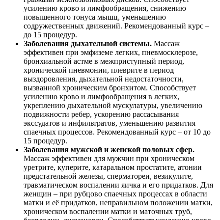
усилению крово и лимфообращения, снижению
повышенного тонуса мышц, уменьшению
содружественных движений. Рекомендованный курс –
до 15 процедур.
Заболевания дыхательной системы.
Массаж
эффективен при эмфиземе легких, пневмосклерозе,
бронхиальной астме в межприступный период,
хронической пневмонии, плеврите в период
выздоровления, дыхательной недостаточности,
вызванной хроническим бронхитом. Способствует
усилению крово и лимфообращения в легких,
укреплению дыхательной мускулатуры, увеличению
подвижности ребер, ускорению рассасывания
экссудатов и инфильтратов, уменьшению развития
спаечных процессов. Рекомендованный курс – от 10 до
15 процедур.
Заболевания мужской и женской половых сфер.
Массаж эффективен для мужчин при хроническом
уретрите, куперите, катаральном простатите, атонии
предстательной железы, сперматореи, везикулите,
травматическом воспалении яичка и его придатков. Для
женщин – при рубцово спаечных процессах в области
матки и её придатков, неправильном положении матки,
хроническом воспалении матки и маточных труб,