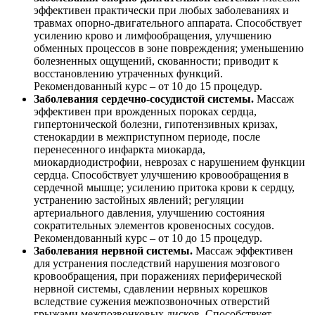
эффективен практически при любых заболеваниях и
травмах опорно-двигательного аппарата. Способствует
усилению крово и лимфообращения, улучшению
обменных процессов в зоне повреждения; уменьшению
болезненных ощущений, скованности; приводит к
восстановлению утраченных функций.
Рекомендованный курс – от 10 до 15 процедур.
Заболевания сердечно-сосудистой системы.
Массаж
эффективен при врожденных пороках сердца,
гипертонической болезни, гипотензивных кризах,
стенокардии в межприступном периоде, после
перенесенного инфаркта миокарда,
миокардиодистрофии, неврозах с нарушением функции
сердца. Способствует улучшению кровообращения в
сердечной мышце; усилению притока крови к сердцу,
устранению застойных явлений; регуляции
артериального давления, улучшению состояния
сократительных элементов кровеносных сосудов.
Рекомендованный курс – от 10 до 15 процедур.
Заболевания нервной системы.
Массаж эффективен
для устранения последствий нарушения мозгового
кровообращения, при поражениях периферической
нервной системы, сдавлении нервных корешков
вследствие сужения межпозвоночных отверстий
грыжами межпозвонковых дисков. Способствует