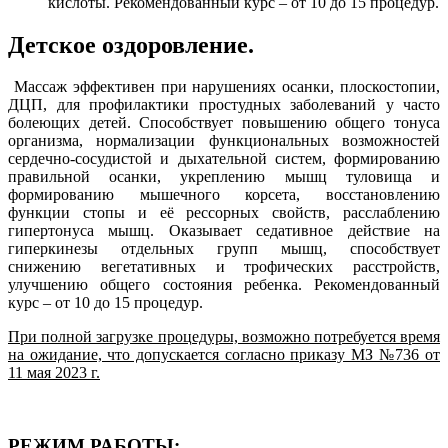
кислоты. Рекомендованный курс – от 10 до 15 процедур.
Детское оздоровление.
Массаж эффективен при нарушениях осанки, плоскостопии,
ДЦП, для профилактики простудных заболеваний у часто
болеющих детей. Способствует повышению общего тонуса
организма, нормализации функциональных возможностей
сердечно-сосудистой и дыхательной систем, формированию
правильной осанки, укреплению мышц туловища и
формированию мышечного корсета, восстановлению
функции стопы и её рессорных свойств, расслаблению
гипертонуса мышц. Оказывает седативное действие на
гиперкинезы отдельных групп мышц, способствует
снижению вегетативных и трофических расстройств,
улучшению общего состояния ребенка. Рекомендованный
курс – от 10 до 15 процедур.
При полной загрузке процедуры, возможно потребуется время
на ожидание, что допускается согласно приказу МЗ №736 от
11 мая 2023 г.
РЕЖИМ РАБОТЫ: