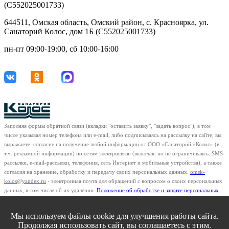
(С552025001733)
644511, Омская область, Омский район, с. Красноярка, ул.
Санаторий Колос, дом 1Б (С552025001733)
пн-пт 09:00-19:00, сб 10:00-16:00
Заполняя формы обратной связи (вкладки "оставить заявку", "задать вопрос"), в том
числе указывая номер телефона или e-mail, либо подписываясь на рассылку на сайте, вы
выражаете: согласие на получение любой информации от ООО «Санаторий «Колос» (в
т.ч. рекламной информации) по сетям электросвязи (включая, но не ограничиваясь: SMS-
рассылки, e-mail-рассылки, телефония, сеть Интернет и мобильные устройства), а также
согласия на хранение, обработку и передачу своих персональных данных.
omsk-
kolos@yandex.ru
- электронная почта для обращений с вопросом о своих персональных
данных, в том числе об их удалении.
Положение об обработке и защите персональных
данных клиентов
ООО "Санаторий "Колос"
Мы используем файлы cookie для улучшения работы сайта.
© «Санаторий Колос» Все права защищены.
Продолжая использовать сайт, вы соглашаетесь с этим.