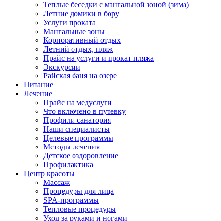
Теплые беседки с мангальной зоной (зима)
Летние домики в бору
Услуги проката
Мангальные зоны
Корпоративный отдых
Летний отдых, пляж
Прайс на услуги и прокат пляжа
Экскурсии
Райская баня на озере
Питание
Лечение
Прайс на медуслуги
Что включено в путевку
Профили санатория
Наши специалисты
Целевые программы
Методы лечения
Детское оздоровление
Профилактика
Центр красоты
Массаж
Процедуры для лица
SPA-программы
Тепловые процедуры
Уход за руками и ногами