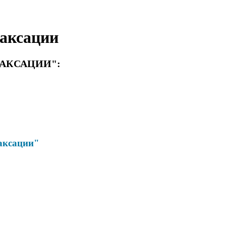
лаксации
ЛАКСАЦИИ":
лаксации"