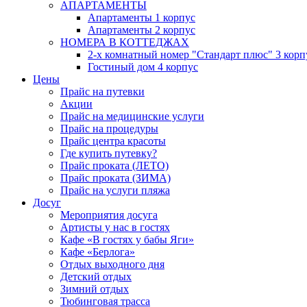
АПАРТАМЕНТЫ
Апартаменты 1 корпус
Апартаменты 2 корпус
НОМЕРА В КОТТЕДЖАХ
2-х комнатный номер "Стандарт плюс" 3 корп
Гостиный дом 4 корпус
Цены
Прайс на путевки
Акции
Прайс на медицинские услуги
Прайс на процедуры
Прайс центра красоты
Где купить путевку?
Прайс проката (ЛЕТО)
Прайс проката (ЗИМА)
Прайс на услуги пляжа
Досуг
Мероприятия досуга
Артисты у нас в гостях
Кафе «В гостях у бабы Яги»
Кафе «Берлога»
Отдых выходного дня
Детский отдых
Зимний отдых
Тюбинговая трасса