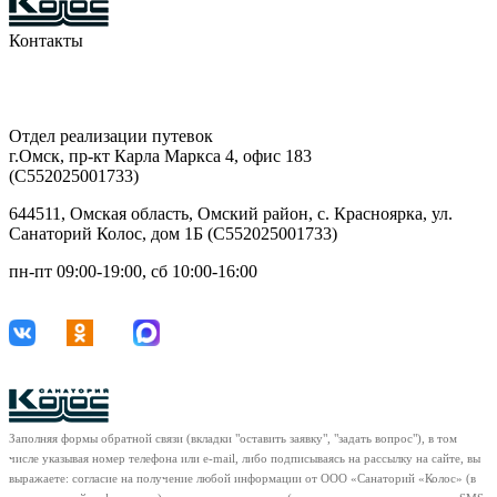
Контакты
8-903-927-81-15
29-42-68
Отдел реализации путевок
г.Омск, пр-кт Карла Маркса 4, офис 183
(С552025001733)
644511, Омская область, Омский район, с. Красноярка, ул.
Санаторий Колос, дом 1Б (С552025001733)
пн-пт 09:00-19:00, сб 10:00-16:00
Заполняя формы обратной связи (вкладки "оставить заявку", "задать вопрос"), в том
числе указывая номер телефона или e-mail, либо подписываясь на рассылку на сайте, вы
выражаете: согласие на получение любой информации от ООО «Санаторий «Колос» (в