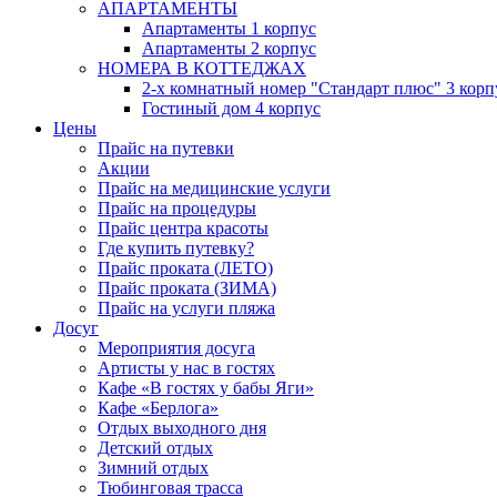
АПАРТАМЕНТЫ
Апартаменты 1 корпус
Апартаменты 2 корпус
НОМЕРА В КОТТЕДЖАХ
2-х комнатный номер "Стандарт плюс" 3 корп
Гостиный дом 4 корпус
Цены
Прайс на путевки
Акции
Прайс на медицинские услуги
Прайс на процедуры
Прайс центра красоты
Где купить путевку?
Прайс проката (ЛЕТО)
Прайс проката (ЗИМА)
Прайс на услуги пляжа
Досуг
Мероприятия досуга
Артисты у нас в гостях
Кафе «В гостях у бабы Яги»
Кафе «Берлога»
Отдых выходного дня
Детский отдых
Зимний отдых
Тюбинговая трасса