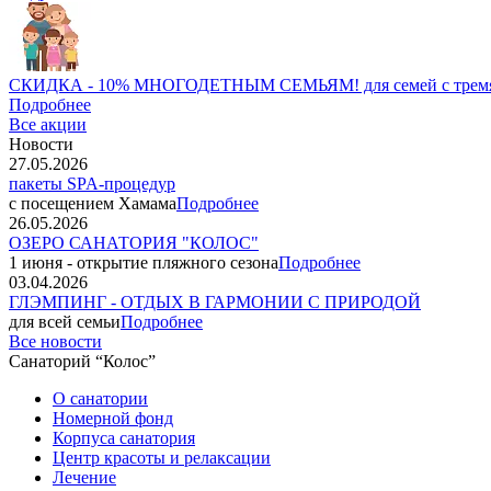
СКИДКА - 10% МНОГОДЕТНЫМ СЕМЬЯМ! для семей с тремя 
Подробнее
Все акции
Новости
27.05.2026
пакеты SPA-процедур
с посещением Хамама
Подробнее
26.05.2026
ОЗЕРО САНАТОРИЯ "КОЛОС"
1 июня - открытие пляжного сезона
Подробнее
03.04.2026
ГЛЭМПИНГ - ОТДЫХ В ГАРМОНИИ С ПРИРОДОЙ
для всей семьи
Подробнее
Все новости
Санаторий “Колос”
О санатории
Номерной фонд
Корпуса санатория
Центр красоты и релаксации
Лечение