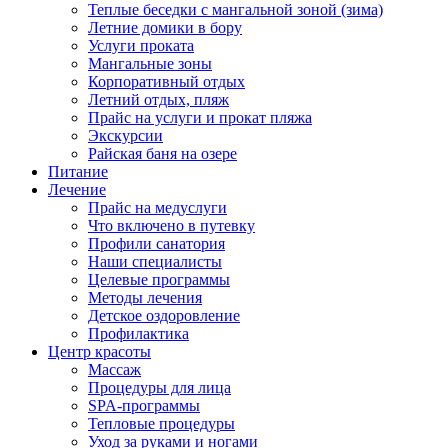
Теплые беседки с мангальной зоной (зима)
Летние домики в бору
Услуги проката
Мангальные зоны
Корпоративный отдых
Летний отдых, пляж
Прайс на услуги и прокат пляжа
Экскурсии
Райская баня на озере
Питание
Лечение
Прайс на медуслуги
Что включено в путевку
Профили санатория
Наши специалисты
Целевые программы
Методы лечения
Детское оздоровление
Профилактика
Центр красоты
Массаж
Процедуры для лица
SPA-программы
Тепловые процедуры
Уход за руками и ногами