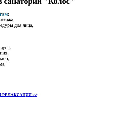
в санатории "Колос"
гам
:
ассажа,
едуры для лица,
,
сауна,
пия,
икюр,
ма
.
И РЕЛАКСАЦИИ >>