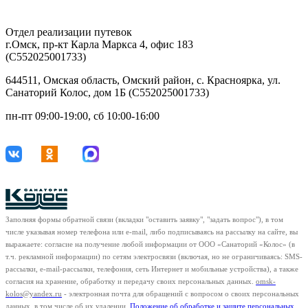
29-42-68
Отдел реализации путевок
г.Омск, пр-кт Карла Маркса 4, офис 183
(С552025001733)
644511, Омская область, Омский район, с. Красноярка, ул.
Санаторий Колос, дом 1Б (С552025001733)
пн-пт 09:00-19:00, сб 10:00-16:00
Заполняя формы обратной связи (вкладки "оставить заявку", "задать вопрос"), в том
числе указывая номер телефона или e-mail, либо подписываясь на рассылку на сайте, вы
выражаете: согласие на получение любой информации от ООО «Санаторий «Колос» (в
т.ч. рекламной информации) по сетям электросвязи (включая, но не ограничиваясь: SMS-
рассылки, e-mail-рассылки, телефония, сеть Интернет и мобильные устройства), а также
согласия на хранение, обработку и передачу своих персональных данных.
omsk-
kolos@yandex.ru
- электронная почта для обращений с вопросом о своих персональных
данных, в том числе об их удалении.
Положение об обработке и защите персональных