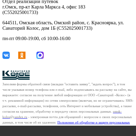
Отдел реализации путевок
г.Омск, пр-кт Карла Маркса 4, офис 183
(С552025001733)
644511, Омская область, Омский район, с. Красноярка, ул.
Санаторий Колос, дом 1Б (С552025001733)
пн-пт 09:00-19:00, сб 10:00-16:00
Заполняя формы обратной связи (вкладки "оставить заявку", "задать вопрос"), в том
числе указывая номер телефона или e-mail, либо подписываясь на рассылку на сайте, вы
выражаете: согласие на получение любой информации от ООО «Санаторий «Колос» (в
т.ч. рекламной информации) по сетям электросвязи (включая, но не ограничиваясь: SMS-
рассылки, e-mail-рассылки, телефония, сеть Интернет и мобильные устройства), а также
согласия на хранение, обработку и передачу своих персональных данных.
omsk-
kolos@yandex.ru
- электронная почта для обращений с вопросом о своих персональных
данных, в том числе об их удалении.
Положение об обработке и защите персональных
данных клиентов
ООО "Санаторий "Колос"