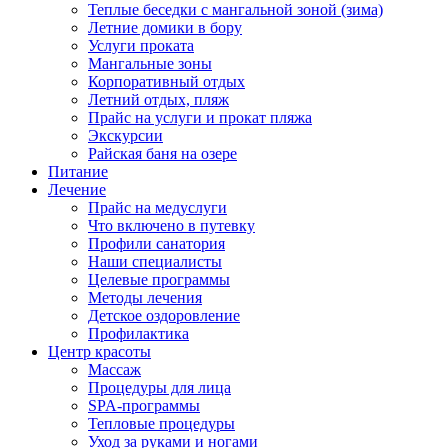
Теплые беседки с мангальной зоной (зима)
Летние домики в бору
Услуги проката
Мангальные зоны
Корпоративный отдых
Летний отдых, пляж
Прайс на услуги и прокат пляжа
Экскурсии
Райская баня на озере
Питание
Лечение
Прайс на медуслуги
Что включено в путевку
Профили санатория
Наши специалисты
Целевые программы
Методы лечения
Детское оздоровление
Профилактика
Центр красоты
Массаж
Процедуры для лица
SPA-программы
Тепловые процедуры
Уход за руками и ногами