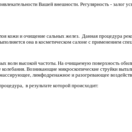
ривлекательности Вашей внешности. Регулярность - залог ус
лоя кожи и очищение сальных желез. Данная процедура рек
ыполняется она в косметическом салоне с применением спе
овых волн высокой частоты. На очищаемую поверхность обил
е колебания. Возникающие микроскопические струйки вытал
т массирующее, лимфодренажное и разогревающее воздейств
процедура, в результате которой происходит: