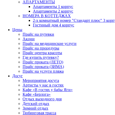
АПАРТАМЕНТЫ
Апартаменты 1 корпус
Апартаменты 2 корпус
НОМЕРА В КОТТЕДЖАХ
2-х комнатный номер "Стандарт плюс" 3 корп
Гостиный дом 4 корпус
Цены
Прайс на путевки
Акции
Прайс на медицинские услуги
Прайс на процедуры
Прайс центра красоты
Где купить путевку?
Прайс проката (ЛЕТО)
Прайс проката (ЗИМА)
Прайс на услуги пляжа
Досуг
Мероприятия досуга
Артисты у нас в гостях
Кафе «В гостях у бабы Яги»
Кафе «Берлога»
Отдых выходного дня
Детский отдых
Зимний отдых
Тюбинговая трасса