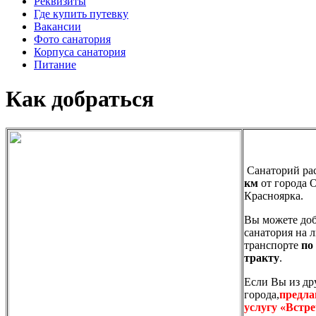
Реквизиты
Где купить путевку
Вакансии
Фото санатория
Корпуса санатория
Питание
Как добраться
Санаторий ра
км
от города О
Красноярка.
Вы можете доб
санатория на 
транспорте
по
тракту
.
Если Вы из др
города,
предла
услугу «Встре