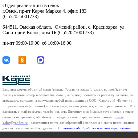
Отдел реализации путевок
г.Омск, пр-кт Карла Маркса 4, офис 183
(С552025001733)
644511, Омская область, Омский район, с. Красноярка, ул.
Санаторий Колос, дом 1Б (С552025001733)
пн-пт 09:00-19:00, сб 10:00-16:00
Заполняя формы обратной связи (вкладки "оставить заявку", "задать вопрос"), в том
числе указывая номер телефона или e-mail, либо подписываясь на рассылку на сайте, вы
выражаете: согласие на получение любой информации от ООО «Санаторий «Колос» (в
т.ч. рекламной информации) по сетям электросвязи (включая, но не ограничиваясь: SMS-
рассылки, e-mail-рассылки, телефония, сеть Интернет и мобильные устройства), а также
согласия на хранение, обработку и передачу своих персональных данных.
omsk-
kolos@yandex.ru
- электронная почта для обращений с вопросом о своих персональных
данных, в том числе об их удалении.
Положение об обработке и защите персональных
данных клиентов
ООО "Санаторий "Колос"